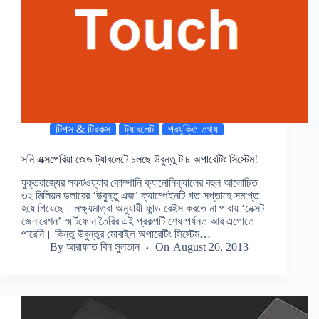
টিপস & ট্রিকস
ট্যাবলেট
প্রযুক্তি তথ্য
সনি এক্সপেরিয়া জেড ট্যাবলেটে চলছে উবুন্তু টাচ অপারেটিং সিস্টেম!
যুক্তরাজ্যের সফটওয়্যার কোম্পানি ক্যানোনিক্যালের বহুল আলোচিত
৩২ মিলিয়ন ডলারের ‘উবুন্তু এজ’ ক্যাম্পেইনটি গত সপ্তাহে সমাপ্ত
হয়ে গিয়েছে। লক্ষ্যমাত্রা অনুযায়ী ফান্ড রেইস করতে না পারায় ‘নেক্সট
জেনারেশন’ স্মার্টফোন তৈরির এই প্রকল্পটি শেষ পর্যন্ত আর এগোতে
পারেনি। কিন্তু উবুন্তুর মোবাইল অপারেটিং সিস্টেম…
By
আরাফাত বিন সুলতান
On
August 26, 2013