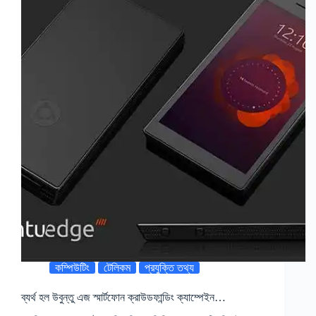
কম্পিউটিং
টেলিকম
প্রযুক্তি তথ্য
ব্যর্থ হল উবুন্তু এজ স্মার্টফোন ক্রাউডফান্ডিং ক্যাম্পেইন…