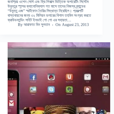
জনপ্রিয় ওপেন সোর্স এবং ফ্রি লিনাক্স ভিত্তিক অপারেটিং সিস্টেম
উবুন্তুর স্পন্সর ক্যানোনিক্যাল গত মাসে তাদের নিজস্ব ব্র্যান্ডের
“উবুন্তু এজ” স্মার্টফোন তৈরির সিদ্ধান্ত নিয়েছিল। প্রকল্পটি
বাস্তবায়নের জন্য ৩২ মিলিয়ন ডলারের বিশাল তহবিল সংগ্রহ করতে
ক্রাউডফান্ডিং সাইট ইনডাই গো গো এর সহায়তা…
By
আরাফাত বিন সুলতান
On
August 23, 2013