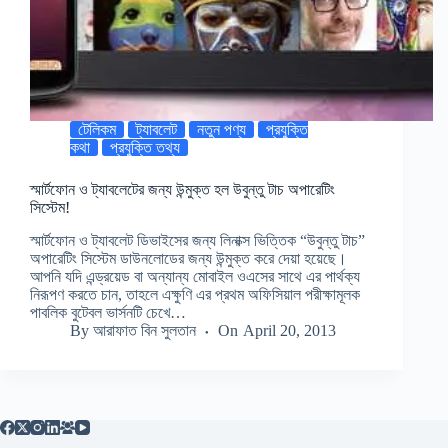
টেলিকম
ট্যাবলেট
নতুন পণ্য
প্রযুক্তি
কথা
প্রযুক্তি তথ্য
স্মার্টফোন ও ট্যাবলেটের জন্য উন্মুক্ত হল উবুন্তু টাচ অপারেটিং
সিস্টেম!
স্মার্টফোন ও ট্যাবলেট ডিভাইসের জন্য লিনাক্স ভিত্তিক “উবুন্তু টাচ”
অপারেটিং সিস্টেম ডাউনলোডের জন্য উন্মুক্ত করে দেয়া হয়েছে।
আপনি যদি এন্ড্রয়েড বা অন্যান্য মোবাইল ওএসের সাথে এর পার্থক্য
নিরূপণ করতে চান, তাহলে এক্ষুণি এর প্রথম অফিসিয়াল পরীক্ষামূলক
পাবলিক বুটেবল ভার্সনটি চেখে…
By
আরাফাত বিন সুলতান
On
April 20, 2013