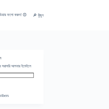
ডিয়ায় ফলো করুন! 😍
🔎 খুঁজুন
ন
থ্য সরাসরি আপনার ইমেইলে
ribers