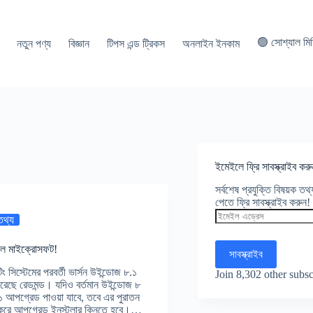
🟢 সোশ্যাল মি
নতুন পণ্য
বিজ্ঞান
টিপস এন্ড ট্রিকস
অনলাইন ইনকাম
ইমেইলে ফ্রি সাবস্ক্রাইব করু
সর্বশেষ প্রযুক্তি বিষয়ক ত
পেতে ফ্রি সাবস্ক্রাইব করুন!
ইমেইল
 তথ্য
এড্রেস
রল মাইক্রোসফট!
সাবস্ক্রাইব
ং সিস্টেমের পরবর্তী ভার্সন উইন্ডোজ ৮.১
Join 8,302 other subsc
 করেছে রেডমন্ড। যদিও বর্তমান উইন্ডোজ ৮
.১ আপগ্রেড পাওয়া যাবে, তবে এর পুরাতন
খরচ করে আপগ্রেড ইনস্টলার কিনতে হবে।…