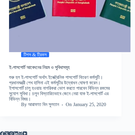
টিপস & ট্রিকস
ই-পাসপোর্ট আবেদনের নিয়ম ও সুবিধাসমূহ
শুরু হল ই-পাসপোর্ট অর্থাৎ ইলেক্ট্রনিক পাসপোর্ট বিতরণ কর্মসূচী।
প্রধানমন্ত্রী শেখ হাসিনা এই কর্মসূচীর উদ্বোধন ঘোষণা করেন।
ইপাসপোর্ট চালু হওয়ায় নাগরিকরা ভোগ করতে পারবেন বিভিন্ন রকমের
সু্যোগ সুবিধা। চলুন বিস্তারিতভাবে জেনে নেয়া যাক ই-পাসপোর্ট এর
বিভিন্ন বিষয়।
By
আরাফাত বিন সুলতান
On
January 25, 2020