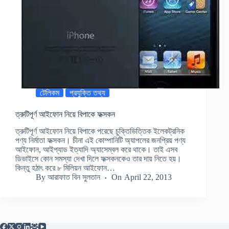
টেলিকম
প্রযুক্তি তথ্য
ত্রুটিপূর্ণ আইফোন নিয়ে বিপাকে ফক্সকন
ত্রুটিপূর্ণ আইফোন নিয়ে বিপাকে পরেছে চুক্তিভিত্তিক ইলেকট্রনিক
পণ্য নির্মাতা ফক্সকন। চীনা এই কোম্পানিটি অ্যাপলের জনপ্রিয় পণ্য
আইফোন, আইপ্যাড ইত্যাদি অ্যাসেম্বল করে থাকে। তাই এসব
ডিভাইসে কোন সমস্যা দেখা দিলে ফক্সকনকেও তার দায় নিতে হয়।
কিন্তু হঠাৎ করে ৮ মিলিয়ন আইফোন…
By
আরাফাত বিন সুলতান
On
April 22, 2013