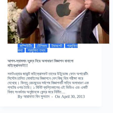
কম্পিউটিং
টেলিকম
ট্যাবলেট
প্রযুক্তি
কথা
প্রযুক্তি তথ্য
আপল-স্যামসাং দ্বন্দ্ব নিয়ে অসাধারণ বিজ্ঞাপন বানালো
মাইক্রোসফট!!!
সফটওয়্যার জায়ান্ট মাইক্রোসফট তাদের উইন্ডোজ ফোন অপারেটিং
সিস্টেম চালিত মোবাইলের বিজ্ঞাপনে বেশ কিছু থিম পরীক্ষা করে
দেখেছে। কিন্তু রেডমন্ডের সর্বশেষ বিজ্ঞাপনটি সত্যি অসাধারণ এক
প্লটের ওপর তৈরি। ১ মিনিট ব্যপ্তিকালের এই ভিডিও এড একটি
বিবাহ সংবর্ধনার অনুষ্ঠানকে কেন্দ্র করে নির্মিত…
By
আরাফাত বিন সুলতান
On
April 30, 2013