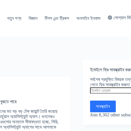
🟢 সোশ্যাল মি
নতুন পণ্য
বিজ্ঞান
টিপস এন্ড ট্রিকস
অনলাইন ইনকাম
ইমেইলে ফ্রি সাবস্ক্রাইব করু
সর্বশেষ প্রযুক্তি বিষয়ক ত
পেতে ফ্রি সাবস্ক্রাইব করুন!
ইমেইল
এড্রেস
বুঝতে পারে
সাবস্ক্রাইব
নের মত বড় বড় টেক জায়ান্ট তৈরি করেছে
Join 8,302 other subsc
ার্চুয়াল অ্যাসিস্ট্যান্ট অ্যাপ। গুগলেরও
ু এগুলোর অন্যতম সীমাবদ্ধতা হচ্ছে, সিরি,
 অ্যাসিস্ট্যান্ট অ্যাপের সাথে আপনাকে