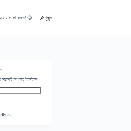
ডিয়ায় ফলো করুন! 😍
🔎 খুঁজুন
ন
থ্য সরাসরি আপনার ইমেইলে
ribers