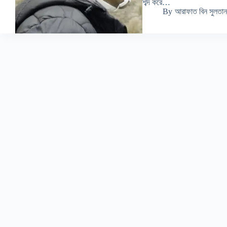
শব্দ করে…
By
আরাফাত বিন সুলতান