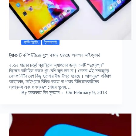
কম্পিউটিং
ট্যাবলেট
ট্যাবলেট কম্পিউটারের যুগে বাজার হারাচ্ছে অ্যাপল আইপ্যাড!
২০১২ সালের চতুর্থ প্রান্তিক অ্যাপলের জন্য একটি “দুঃস্বপ্ন”
হিসেবে অভিহিত করলে খুব বেশি ভুল হবে না। কেননা এই সময়জুড়ে
কোম্পানিটির বেশ কিছু হতাশার বীজ উপ্ত হয়েছে। আশানুরূপ পরিমাণ
আইফোন, আইপ্যাড বিক্রি করতে না পারায় বিনিয়োগকারীদের
স্বপ্নভঙ্গ এবং ফলস্বরূপ শেয়ার মূল্যে…
By
আরাফাত বিন সুলতান
On
February 9, 2013